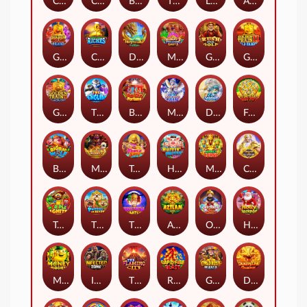
Crown of Hades
Cyber Rabbit
BUFFALO LEGEND
Thunder Lord
LIBERTY HEROINER
AZTLAN GEMS2
GOLDEN TRAIN DELUXE
Choo Choo Riches
Dragon Link Fortune
Mummy’s Treasure Quest 2
Gold Rush
GOLDEN TRAIN 2
Golden Train Ⅲ: Black Ore
THE PENGUINS
Bao Zhu Fortune
Magic Bingo Queen
Dragon's Blaze Link
Fortune Gold Pots
Big Bad Wolf
Mummy’s Treasure Quest
Triple Spin Xtreme
Huffin'and Puffin'Jackpot
MUMMY'S CURSE
Crown of Olympus
Triple Ignite
THE PUPPIES IN EGYPT
The Hallowin Bats
Aztlan Gems
Ore Rush: Cart Collector
Holly Jackpot
Money Piggies
INFECTED ZONE
THE FLAME CITY
RAPID FIRE BLAST
Gold Rush Mania
Dragon Link Collection