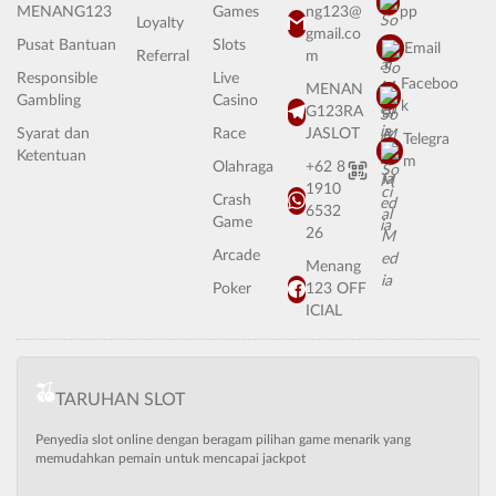
MENANG123
Games
ng123@
pp
Loyalty
gmail.co
Pusat Bantuan
Slots
Email
Referral
m
Responsible
Live
Faceboo
MENAN
Gambling
Casino
k
G123RA
Syarat dan
Race
JASLOT
Telegra
Ketentuan
m
Olahraga
+62 8
1910
Crash
6532
Game
26
Arcade
Menang
Poker
123 OFF
ICIAL
TARUHAN SLOT
Penyedia slot online dengan beragam pilihan game menarik yang
memudahkan pemain untuk mencapai jackpot