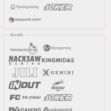
Arcade