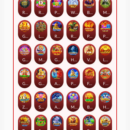
RAGE T-REX
RICH PIGGIES WORLD
PIGGIES WEALTHY ANGELIC
Wild Wolf Xtreme
Buffalo Triple Fury
Mystic Panda
GOLD AROWANA
LEGEND OF SPOOKY LINK
Riches Express
RAGE T-REX 2
Phoenix's Golden Basin
Phoenix Blaze Link
Gold Wheel Jackpot
Make America Great Again
GONG XI FA CAI
HAMMER OF THUNDER
Valiant of Athena
LUCKY BUDDHA
GONG XI FA CAI
Galloping Horse Fortune
Angel vs Devil Ultimate Goal Showdown
PENGUIN QUEST
Fuyu Phoenix
FORTUNE GOD BLESSING
ZEUS POWER
Super Gold Arowana
Astro Rift Bonanza
Mythic Gems: Five Realms
BOWLS OF FORTUNE
Huffin’ And Puffin’ Ultra Wheel