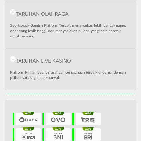
TARUHAN OLAHRAGA
Sportsbook Gaming Platform Terbaik menawarkan lebih banyak game,
odds yang lebih tinggi, dan menyediakan pilihan yang lebih banyak
untuk pemain.
TARUHAN LIVE KASINO
Platform Pilihan bagi perusahaan-perusahaan terbaik di dunia, dengan
pilihan variasi game terbanyak