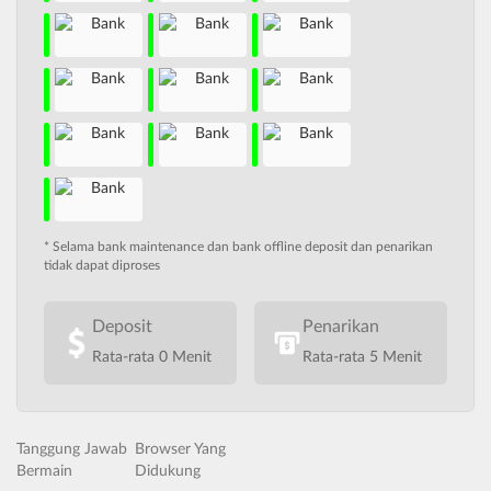
* Selama bank maintenance dan bank offline deposit dan penarikan
tidak dapat diproses
Deposit
Penarikan
Rata-rata 0 Menit
Rata-rata 5 Menit
Tanggung Jawab
Browser Yang
Bermain
Didukung