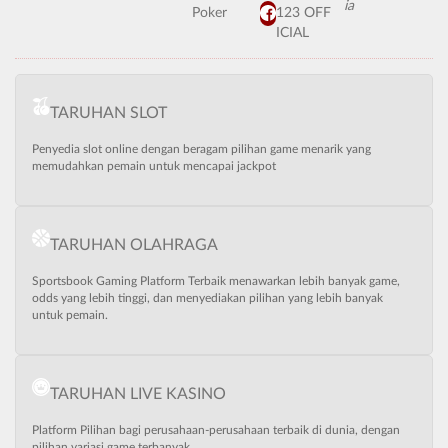
Poker
123 OFF
ICIAL
TARUHAN SLOT
Penyedia slot online dengan beragam pilihan game menarik yang
memudahkan pemain untuk mencapai jackpot
TARUHAN OLAHRAGA
Sportsbook Gaming Platform Terbaik menawarkan lebih banyak game,
odds yang lebih tinggi, dan menyediakan pilihan yang lebih banyak
untuk pemain.
TARUHAN LIVE KASINO
Platform Pilihan bagi perusahaan-perusahaan terbaik di dunia, dengan
pilihan variasi game terbanyak