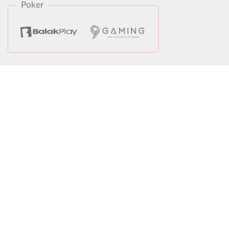
Poker