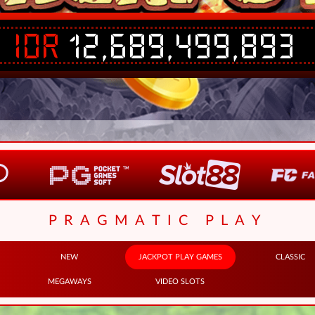
IDR
12,689,499,893
PRAGMATIC PLAY
NEW
JACKPOT PLAY GAMES
CLASSIC
MEGAWAYS
VIDEO SLOTS