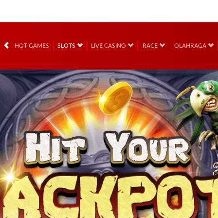
HOT GAMES
SLOTS
LIVE CASINO
RACE
OLAHRAGA