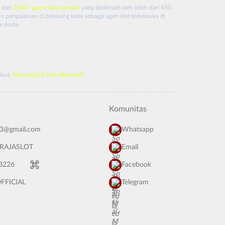
 dari
1500+ game slot menarik
yang dinikmati oleh lebih dari 450
n pengalaman di belakang kami sebagai agen slot terkemuka di
ne Anda.
ikut:
Menang123 Link Alternatif
Komunitas
3@gmail.com
Whatsapp
RAJASLOT
Email
3226
Facebook
FFICIAL
Telegram