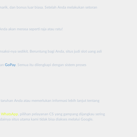
arik, dan bonus luar biasa. Setelah Anda melakukan setoran
a akan merasa seperti raja atau ratu!
si-nya sedikit. Beruntung bagi Anda, situs judi slot uang asli
an
GoPay
. Semua itu dilengkapi dengan sistem proses
aruhan Anda atau memerlukan informasi lebih lanjut tentang
i
WhatsApp
, pilihan pelayanan CS yang gampang dijangkau sering
ainya situs utama kami tidak bisa diakses melalui Google.