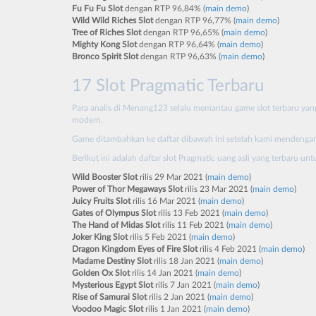
Fu Fu Fu Slot
dengan RTP 96,84% (
main demo
)
Wild Wild Riches Slot
dengan RTP 96,77% (
main demo
)
Tree of Riches Slot
dengan RTP 96,65% (
main demo
)
Mighty Kong Slot
dengan RTP 96,64% (
main demo
)
Bronco Spirit Slot
dengan RTP 96,63% (
main demo
)
17 Slot Pragmatic Terbaru
Para analis di Menang123 selalu memantau game slot terbaru yang
modern.
Game ditambahkan ke daftar dibawah ini setelah kami mendengarny
Berikut ini adalah daftar slot Pragmatic uang asli yang terbaru 
Wild Booster Slot
rilis 29 Mar 2021 (
main demo
)
Power of Thor Megaways Slot
rilis 23 Mar 2021 (
main demo
)
Juicy Fruits Slot
rilis 16 Mar 2021 (
main demo
)
Gates of Olympus Slot
rilis 13 Feb 2021 (
main demo
)
The Hand of Midas Slot
rilis 11 Feb 2021 (
main demo
)
Joker King Slot
rilis 5 Feb 2021 (
main demo
)
Dragon Kingdom Eyes of Fire Slot
rilis 4 Feb 2021 (
main demo
)
Madame Destiny Slot
rilis 18 Jan 2021 (
main demo
)
Golden Ox Slot
rilis 14 Jan 2021 (
main demo
)
Mysterious Egypt Slot
rilis 7 Jan 2021 (
main demo
)
Rise of Samurai Slot
rilis 2 Jan 2021 (
main demo
)
Voodoo Magic Slot
rilis 1 Jan 2021 (
main demo
)