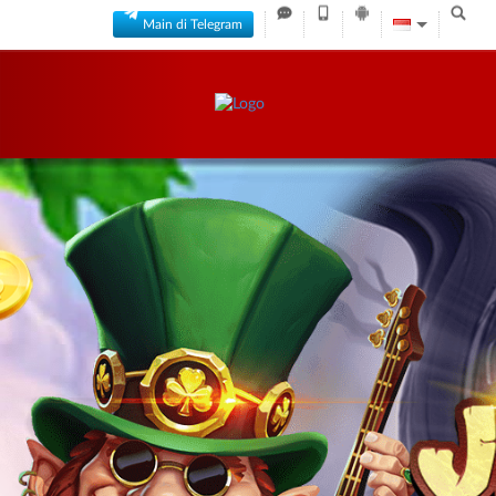
Main di Telegram