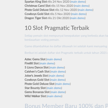
Spartan King Slot
rilis 24 Nov 2020 (
main demo
)
Christmas Carol Slot
rilis 15 Nov 2020 (
main demo
)
Pirate Gold Deluxe Slot
rilis 12 Nov 2020 (
main demo
)
Cowboys Gold Slot
rilis 5 Nov 2020 (
main demo
)
Dragon Tiger Slot
rilis 21 Okt 2020 (
main demo
)
10 Slot Pragmatic Terbaik
Setiap pemain slot mempunyai kesepakatan yang berbeda akan kata 
berdasarkan voting pemain.
Game ditambahkan ke daftar dibawah ini setelah kami menyaring 
Berikut ini adalah daftar slot Pragmatic terbaik untuk tahun 2021
Aztec Gems Slot
(
main demo
)
Fire88 Slot
(
main demo
)
5 Lions Dance Slot
(
main demo
)
Caishen’s Cash Slot
(
main demo
)
Joker's Jewels Slot
(
main demo
)
Cowboys Gold Slot
(
main demo
)
Pirate Gold Deluxe Slot
(
main demo
)
Star Bounty Slot
(
main demo
)
Gems Bonanza Slot
(
main demo
)
Wild Walker Slot
(
main demo
)
Bonus Member Baru 100% dan P