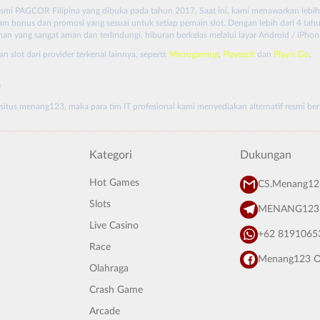
resmi PAGCOR Filipina yang dibuka pada tahun 2017. Saat ini, kami menawarkan lebih
bonus dan promosi yang sesuai untuk setiap pemain slot. Dengan lebih dari 4 tahu
an yang sangat aman dan terlindungi, hiburan berkelas melalui layar Android / iPho
slot dari provider terkenal lainnya, seperti:
Microgaming
,
Playtech
dan
Play'n Go
.
3
itus menang123, maka para tim IT profesional kami menyediakan alternatif resmi ber
Kategori
Dukungan
Hot Games
CS.Menang12
Slots
MENANG123
Live Casino
+62 8191065
Race
Menang123 O
Olahraga
Crash Game
Arcade