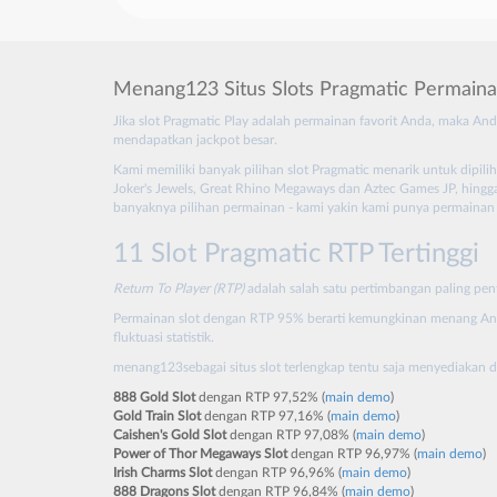
Menang123 Situs Slots Pragmatic Permaina
Jika slot Pragmatic Play adalah permainan favorit Anda, maka And
mendapatkan jackpot besar.
Kami memiliki banyak pilihan slot Pragmatic menarik untuk dipil
Joker's Jewels, Great Rhino Megaways dan Aztec Games JP, hing
banyaknya pilihan permainan - kami yakin kami punya permainan 
11 Slot Pragmatic RTP Tertinggi
Return To Player (RTP)
adalah salah satu pertimbangan paling pe
Permainan slot dengan RTP 95% berarti kemungkinan menang An
fluktuasi statistik.
menang123sebagai situs slot terlengkap tentu saja menyediakan d
888 Gold Slot
dengan RTP 97,52% (
main demo
)
Gold Train Slot
dengan RTP 97,16% (
main demo
)
Caishen's Gold Slot
dengan RTP 97,08% (
main demo
)
Power of Thor Megaways Slot
dengan RTP 96,97% (
main demo
)
Irish Charms Slot
dengan RTP 96,96% (
main demo
)
888 Dragons Slot
dengan RTP 96,84% (
main demo
)