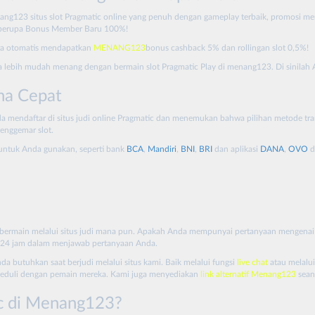
ng123 situs slot Pragmatic online yang penuh dengan gameplay terbaik, promosi men
n berupa Bonus Member Baru 100%!
ra otomatis mendapatkan
MENANG123
bonus cashback 5% dan rollingan slot 0,5%!
ebih mudah menang dengan bermain slot Pragmatic Play di menang123. Di sinilah And
na Cepat
mendaftar di situs judi online Pragmatic dan menemukan bahwa pilihan metode transak
nggemar slot.
untuk Anda gunakan, seperti bank
BCA
,
Mandiri
,
BNI
,
BRI
dan aplikasi
DANA
,
OVO
d
bermain melalui situs judi mana pun. Apakah Anda mempunyai pertanyaan mengenai t
aga 24 jam dalam menjawab pertanyaan Anda.
utuhkan saat berjudi melalui situs kami. Baik melalui fungsi
live chat
atau melalu
 peduli dengan pemain mereka. Kami juga menyediakan
link alternatif Menang123
seand
c di Menang123?