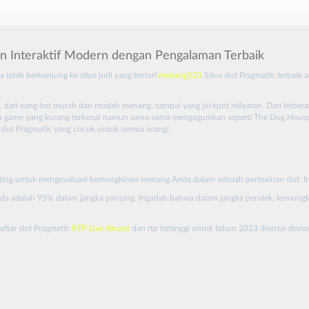
n Interaktif Modern dengan Pengalaman Terbaik
a telah berkunjung ke situs judi yang benar!
menang123
Situs slot Pragmatic terbai
ih, dari yang bet murah dan mudah menang, sampai yang jackpot milyaran. Dari bebera
ga game yang kurang terkenal namun sama-sama mengagumkan seperti The Dog House,
slot Pragmatic yang cocok untuk semua orang!
nting untuk mengevaluasi kemungkinan menang Anda dalam sebuah permainan slot. In
da adalah 95% dalam jangka panjang. Ingatlah bahwa dalam jangka pendek, kemung
aftar slot Pragmatic
RTP Live Akurat
dan rtp tertinggi untuk tahun 2023 disertai demo.