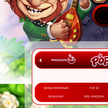
SEMUA PERMAINAN
TOP 20
BONUS BUY
REEL KINGDOM