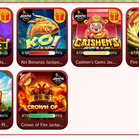
86%
RTP
79%
RTP
89%
RTP
Gates of Dragon Jackpot Play
Koi Bonanza Jackpot Play
Caishen's Gems Jackpot Play
86%
RTP
95%
Egg Rush Jackpot Play
Crown of Fire Jackpot Play