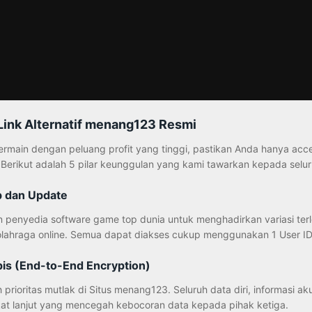
Link Alternatif menang123 Resmi
main dengan peluang profit yang tinggi, pastikan Anda hanya acces
 Berikut adalah 5 pilar keunggulan yang kami tawarkan kepada selu
p dan Update
penyedia software game top dunia untuk menghadirkan variasi terlen
olahraga online. Semua dapat diakses cukup menggunakan 1 User ID
pis (End-to-End Encryption)
rioritas mutlak di Situs menang123. Seluruh data diri, informasi aku
ngkat lanjut yang mencegah kebocoran data kepada pihak ketiga.