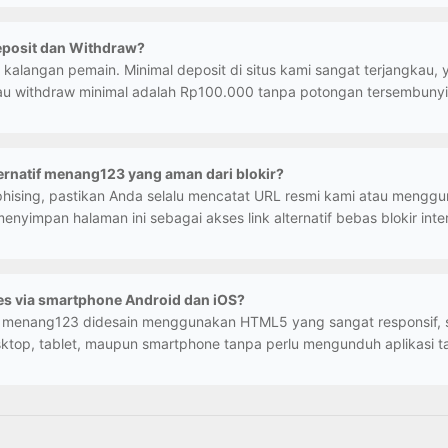
eposit dan Withdraw?
alangan pemain. Minimal deposit di situs kami sangat terjangkau, 
au withdraw minimal adalah Rp100.000 tanpa potongan tersembunyi
ernatif menang123 yang aman dari blokir?
 phising, pastikan Anda selalu mencatat URL resmi kami atau menggu
enyimpan halaman ini sebagai akses link alternatif bebas blokir intern
es via smartphone Android dan iOS?
web menang123 didesain menggunakan HTML5 yang sangat responsif,
sktop, tablet, maupun smartphone tanpa perlu mengunduh aplikasi 