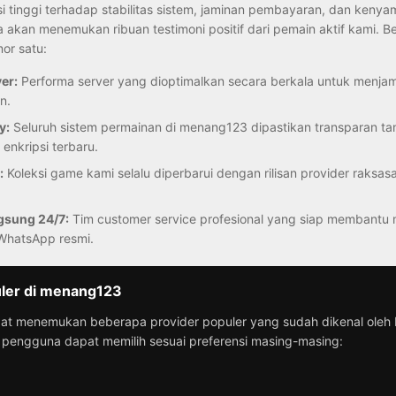
si tinggi terhadap stabilitas sistem, jaminan pembayaran, dan ken
da akan menemukan ribuan testimoni positif dari pemain aktif kami. 
or satu:
er:
Performa server yang dioptimalkan secara berkala untuk menja
n.
y:
Seluruh sistem permainan di menang123 dipastikan transparan ta
 enkripsi terbaru.
:
Koleksi game kami selalu diperbarui dengan rilisan provider raksa
gsung 24/7:
Tim customer service profesional yang siap membantu 
 WhatsApp resmi.
uler di menang123
at menemukan beberapa provider populer yang sudah dikenal oleh b
ga pengguna dapat memilih sesuai preferensi masing-masing: