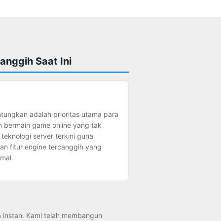
anggih Saat Ini
tungkan adalah prioritas utama para
 bermain game online yang tak
eknologi server terkini guna
an fitur engine tercanggih yang
mal.
ra instan. Kami telah membangun