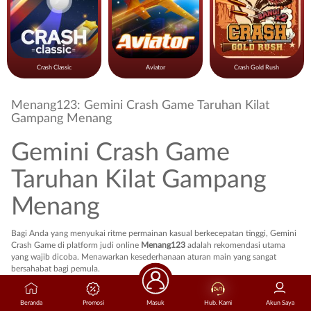
Crash Classic
Aviator
Crash Gold Rush
Menang123: Gemini Crash Game Taruhan Kilat
Gampang Menang
Gemini Crash Game
Taruhan Kilat Gampang
Menang
Bagi Anda yang menyukai ritme permainan kasual berkecepatan tinggi, Gemini
Crash Game di platform judi online
Menang123
adalah rekomendasi utama
yang wajib dicoba. Menawarkan kesederhanaan aturan main yang sangat
bersahabat bagi pemula.
Fitur Unggulan Gemini Crash Game:
Beranda
Promosi
Masuk
Hub. Kami
Akun Saya