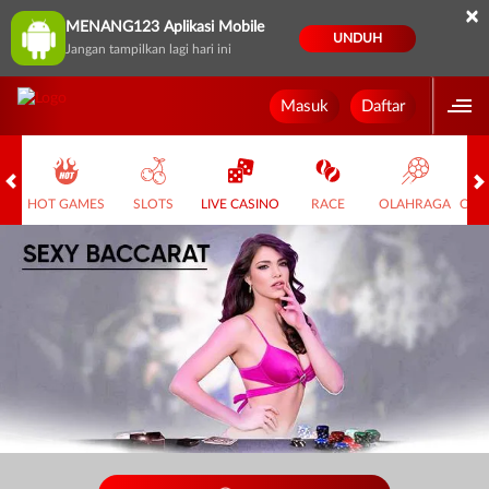
×
MENANG123 Aplikasi Mobile
UNDUH
Jangan tampilkan lagi hari ini
Masuk
Daftar
HOT GAMES
SLOTS
LIVE CASINO
RACE
OLAHRAGA
CRA