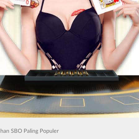
han SBO Paling Populer