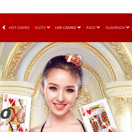
HOT GAMES
SLOTS
LIVE CASINO
RACE
OLAHRAGA
o