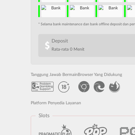
* Selama bank maintenance dan bank offline deposit dan pen
Deposit
Rata-rata 0 Menit
Tanggung Jawab Bermain
Browser Yang Didukung
Platform Penyedia Layanan
Slots