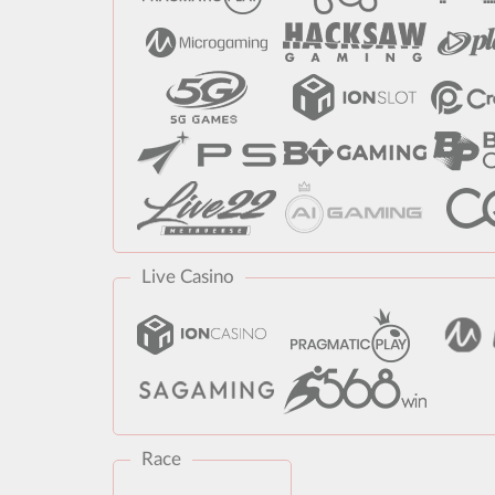
Live Casino
Race