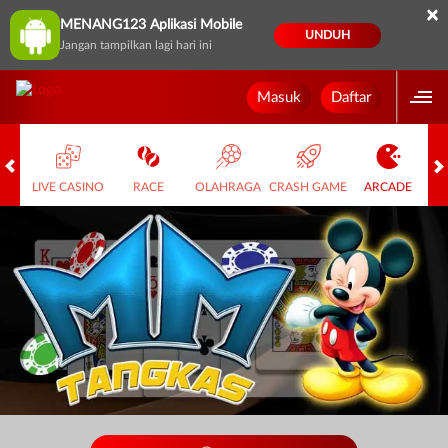
×
MENANG123 Aplikasi Mobile
UNDUH
Jangan tampilkan lagi hari ini
Masuk
Daftar
S
LIVE CASINO
RACE
OLAHRAGA
CRASH GAME
ARCADE