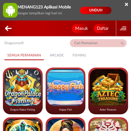
×
MENANG123 Aplikasi Mobile
UNDUH
Jangan tampilkan lagi hari ini
Masuk
Daftar
Dragoonsoft
SEMUA PERMAINAN
ARCADE
FISHING
Dragon Palace Fishing
Happy Fish
Aztec Treasure