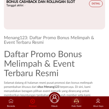
BONUS CASHBACK DAN ROLLINGAN SLOT
DETAIL
Tanggal akhir:
-
Menang123: Daftar Promo Bonus Melimpah &
Event Terbaru Resmi
Daftar Promo Bonus
Melimpah & Event
Terbaru Resmi
Selamat datang di halaman resmi pusat promosi dan bonus melimpah
persembahan khusus dari
situs Menang123
terpercaya. Di sini, kami
menyediakan beragam pilihan event menarik yang dirancang untuk
memberikan keuntungan tambahan bagi seluruh member setia kami.
Klaim Keuntungan Anda Hari Ini:
Beranda
Promosi
Masuk
Hub. Kami
Akun Saya