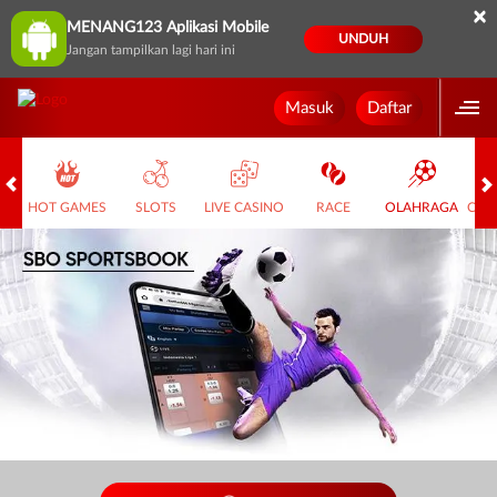
×
MENANG123 Aplikasi Mobile
UNDUH
Jangan tampilkan lagi hari ini
Masuk
Daftar
HOT GAMES
SLOTS
LIVE CASINO
RACE
OLAHRAGA
CRA