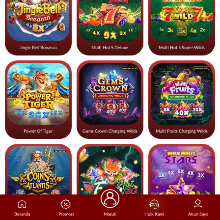
Jingle Bell Bonanza
Multi Hot 5 Deluxe
Multi Hot 5 Super Wilds
Power Of Tiger
Gems Crown Charging Wilds
Multi Fruits Charging Wilds
Beranda
Promosi
Masuk
Hub. Kami
Akun Saya
Coins Of Atlantis
Foxy Hot 20
WildMultiStar