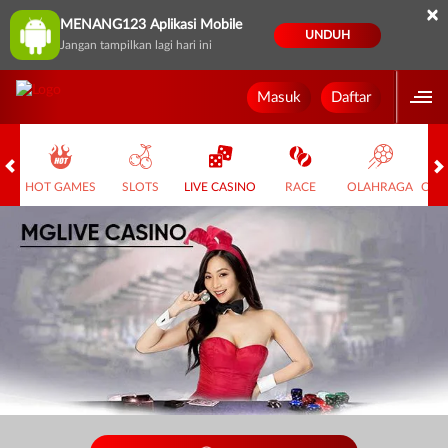
×
MENANG123 Aplikasi Mobile
UNDUH
Jangan tampilkan lagi hari ini
Masuk
Daftar
HOT GAMES
SLOTS
LIVE CASINO
RACE
OLAHRAGA
CRA