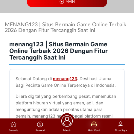
MAIN
MENANG123 | Situs Bermain Game Online Terbaik
2026 Dengan Fitur Tercanggih Saat Ini
menang123 | Situs Bermain Game
Online Terbaik 2026 Dengan Fitur
Tercanggih Saat Ini
Selamat Datang di
menang123
: Destinasi Utama
Bagi Pecinta Game Online Terpercaya di Indonesia.
Di era digital yang berkembang pesat, menemukan
platform hiburan virtual yang aman, adil, dan
menguntungkan adalah prioritas utama para
pemain. menang123 hadir sebagai platform resmi
yang dirancang khusus untuk memberikan
pengalaman bermain game online yang tak
Beranda
Promosi
Masuk
Hub. Kami
Akun Saya